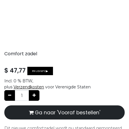
Comfort zadel
$
47,77
PRIJSINFO▶
Incl.
0 %
BTW,
plus
Verzendkosten
voor Verenigde Staten
Ga naar 'Vooraf bestellen'
Dit nieuwe comfortzadel wordt nu standaard gemonteerd.