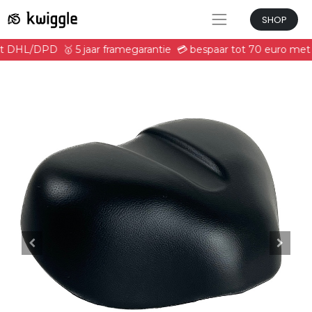
SHOP
met DHL/DPD
🥇 5 jaar framegarantie
💳 bespaar tot 70 euro met 