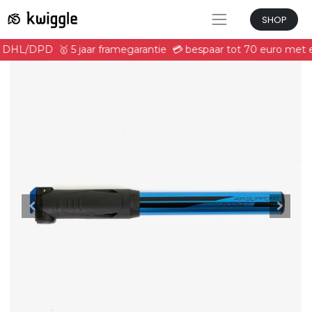
SHOP
et DHL/DPD
🥇 5 jaar framegarantie
💳 bespaar tot 70 euro met 