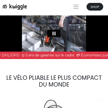
SHOP
par DHL/DPD
🥇 5 ans de garantie sur le cadre
💳 Économisez jusq
LE VÉLO PLIABLE LE PLUS COMPACT
DU MONDE