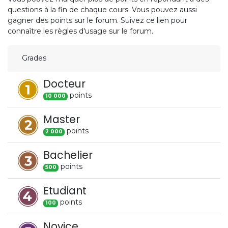
questions à la fin de chaque cours. Vous pouvez aussi
gagner des points sur le forum. Suivez ce lien pour
connaître les règles d'usage sur le forum.
Grades
Docteur
point
s
10 000
Master
point
s
2 000
Bachelier
point
s
500
Etudiant
point
s
100
Novice