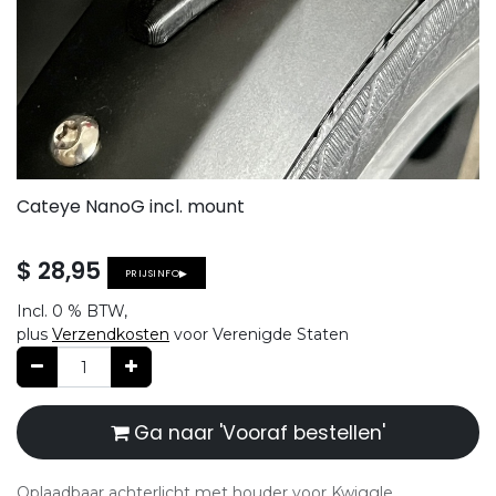
Cateye NanoG incl. mount
$
28,95
PRIJSINFO▶
Incl.
0 %
BTW,
plus
Verzendkosten
voor Verenigde Staten
Ga naar 'Vooraf bestellen'
Oplaadbaar achterlicht met houder voor Kwiggle