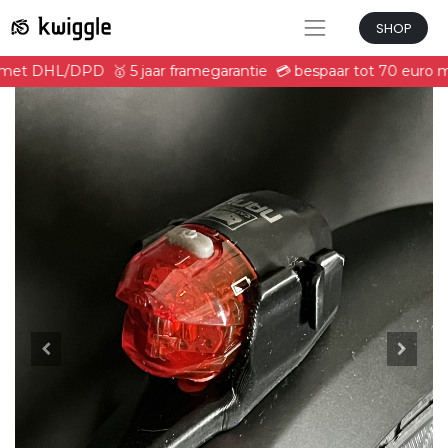
SHOP
rd met DHL/DPD
🥇 5 jaar framegarantie
💳 bespaar tot 70 euro m