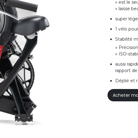
» est le se
» laisse b
super lége
1 vélo pour
Stabilité
» Précisio
» ISO-stabi
aussi rapi
rapport de
Déplié et 
Acheter ma