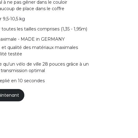
ul à ne pas gêner dans le couloir
eaucoup de place dans le coffre
r 9,5-10,5 kg
 toutes les tailles comprises (1,35 - 1,95m)
 maximale - MADE in GERMANY
n et qualité des matériaux maximales
lité testée
de qu'un vélo de ville 28 pouces grâce à un
 transmission optimal
replié en 10 secondes
intenant