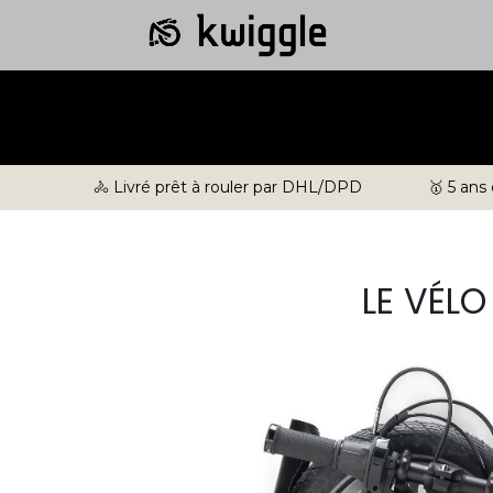
🚴 Livré prêt à rouler par DHL/DPD
🥇 5 ans
LE VÉL