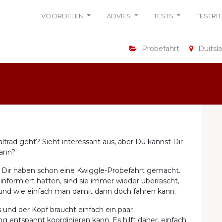
VOORDELEN
ADVIES
TESTS
TESTRIT
Probefahrt
Duitsl
ltrad geht? Sieht interessant aus, aber Du kannst Dir
kann?
r Dir haben schon eine Kwiggle-Probefahrt gemacht.
nformiert hatten, sind sie immer wieder überrascht,
 und wie einfach man damit dann doch fahren kann.
 und der Kopf braucht einfach ein paar
entspannt koordinieren kann. Es hilft daher, einfach